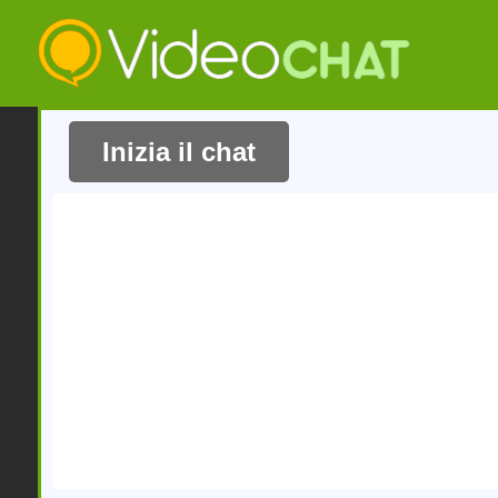
Salta
al
contenuto
principale
Inizia il chat