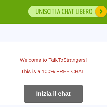
UNISCITI A CHAT LIBERO
Welcome to TalkToStrangers!
This is a 100% FREE CHAT!
Inizia il chat