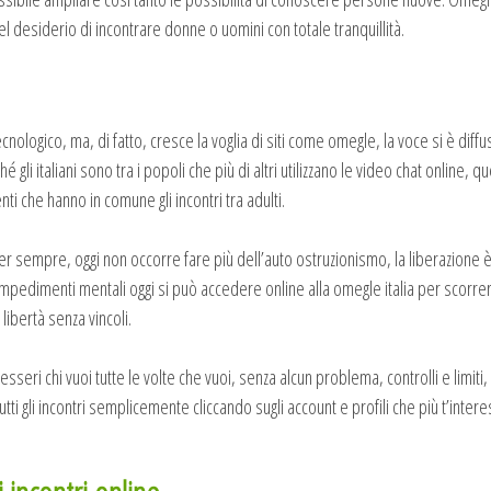
l desiderio di incontrare donne o uomini con totale tranquillità.
nologico, ma, di fatto, cresce la voglia di siti come omegle, la voce si è di
gli italiani sono tra i popoli che più di altri utilizzano le video chat online, 
ti che hanno in comune gli incontri tra adulti.
sempre, oggi non occorre fare più dell’auto ostruzionismo, la liberazione è a
pedimenti mentali oggi si può accedere online alla omegle italia per scorrere t
ibertà senza vincoli.
sseri chi vuoi tutte le volte che vuoi, senza alcun problema, controlli e limi
tti gli incontri semplicemente cliccando sugli account e profili che più t’inter