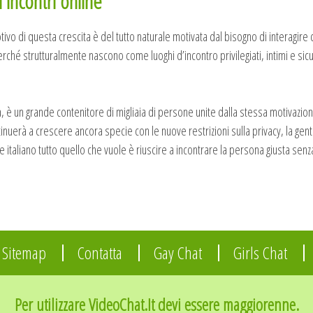
incontri online
tivo di questa crescita è del tutto naturale motivata dal bisogno di interagir
hé strutturalmente nascono come luoghi d’incontro privilegiati, intimi e sicuri
è un grande contenitore di migliaia di persone unite dalla stessa motivazion
uerà a crescere ancora specie con le nuove restrizioni sulla privacy, la ge
 italiano tutto quello che vuole è riuscire a incontrare la persona giusta senz
Sitemap
Contatta
Gay Chat
Girls Chat
Per utilizzare VideoChat.It devi essere maggiorenne.