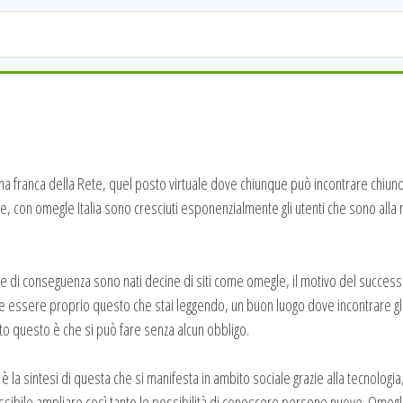
 franca della Rete, quel posto virtuale dove chiunque può incontrare chiunqu
line, con omegle Italia sono cresciuti esponenzialmente gli utenti che sono alla
i conseguenza sono nati decine di siti come omegle, il motivo del successo è l
be essere proprio questo che stai leggendo, un buon luogo dove incontrare gli
to questo è che si può fare senza alcun obbligo.
 la sintesi di questa che si manifesta in ambito sociale grazie alla tecnologia, 
ibile ampliare così tanto le possibilità di conoscere persone nuove. Omegle 